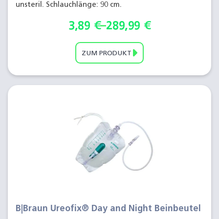
unsteril. Schlauchlänge: 90 cm.
3,89
€
–
289,99
€
ZUM PRODUKT
B|Braun Ureofix® Day and Night Beinbeutel