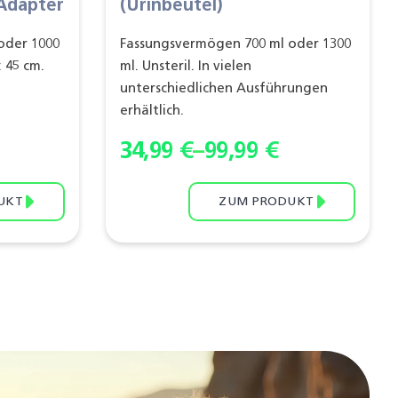
Adapter
(Urinbeutel)
oder 1000
Fassungsvermögen 700 ml oder 1300
: 45 cm.
ml. Unsteril. In vielen
unterschiedlichen Ausführungen
erhältlich.
34,99
€
–
99,99
€
UKT
ZUM PRODUKT