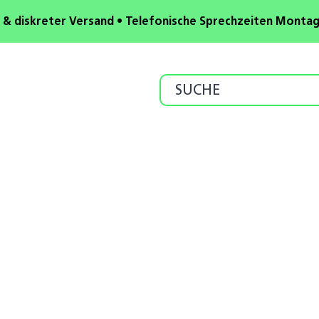
 & diskreter Versand • Telefonische Sprechzeiten Montag b
Search