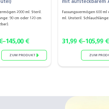
utel)
mit aufsteckbarem 
ermögen 2000 ml. Steril.
Fassungsvermögen 600 ml 
änge: 90 cm oder 120 cm
ml. Unsteril. Schlauchlänge
zbar).
€
–
145,00
€
31,99
€
–
105,99
€
ZUM PRODUKT
ZUM PROD