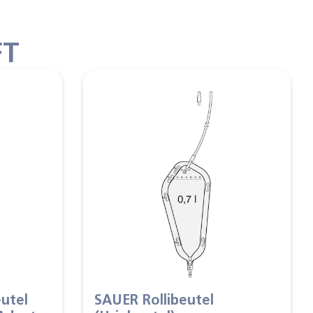
FT
utel
SAUER Rollibeutel