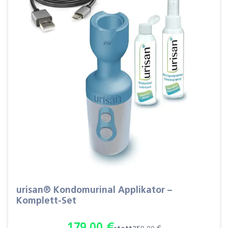
urisan® Kondomurinal Applikator –
Komplett-Set
179,00
€