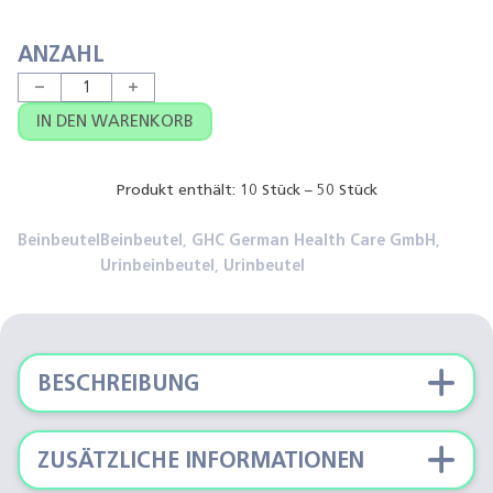
ANZAHL
GHC Care Flow UB 750F / 750UF Beinbeutel Menge
IN DEN WARENKORB
Produkt enthält: 10
Stück
– 50
Stück
Beinbeutel
Beinbeutel
,
GHC German Health Care GmbH
,
Urinbeinbeutel
,
Urinbeutel
BESCHREIBUNG
ZUSÄTZLICHE INFORMATIONEN