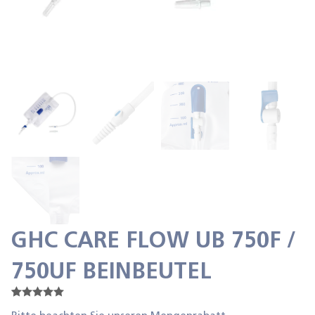
GHC CARE FLOW UB 750F /
750UF BEINBEUTEL
Bewertet
3
mit
5.00