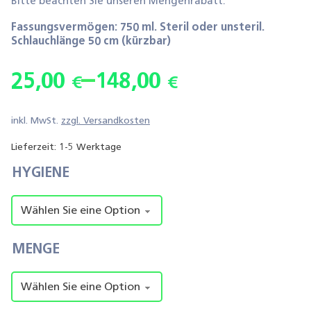
Bitte beachten Sie unseren Mengenrabatt.
von 5,
basierend
Fassungsvermögen: 750 ml. Steril oder unsteril.
auf
Kundenbe
Schlauchlänge 50 cm (kürzbar)
wertungen
–
25,00
148,00
€
€
inkl. MwSt.
zzgl.
Versandkosten
Lieferzeit:
1-5 Werktage
HYGIENE
MENGE