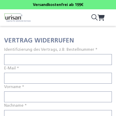
Versandkostenfrei ab 199€
VERTRAG WIDERRUFEN
Identifizierung des Vertrags, z.B. Bestellnummer
*
E-Mail
*
E
Vorname
*
-
M
Nachname
*
a
i