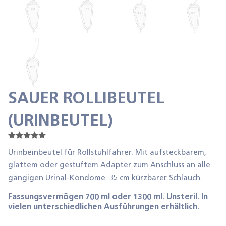
SAUER ROLLIBEUTEL
(URINBEUTEL)
Bewertet
1
mit
5.00
Urinbeinbeutel für Rollstuhlfahrer. Mit aufsteckbarem,
von 5,
glattem oder gestuftem Adapter zum Anschluss an alle
basierend
auf
gängigen Urinal-Kondome. 35 cm kürzbarer Schlauch.
Kundenbe
wertung
Fassungsvermögen 700 ml oder 1300 ml. Unsteril. In
vielen unterschiedlichen Ausführungen erhältlich.