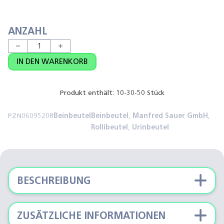
ANZAHL
SAUER Rollibeutel (Urinbeutel) Menge
IN DEN WARENKORB
Produkt enthält: 10-30-50
Stück
PZN06095208
Beinbeutel
Beinbeutel
,
Manfred Sauer GmbH
,
Rollibeutel
,
Urinbeutel
BESCHREIBUNG
ZUSÄTZLICHE INFORMATIONEN