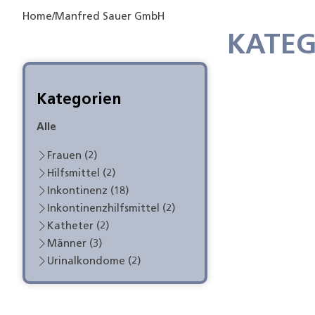
Home
/
Manfred Sauer GmbH
KATEG
Kategorien
Alle
Frauen (2)
Hilfsmittel (2)
Inkontinenz (18)
Inkontinenzhilfsmittel (2)
Katheter (2)
Männer (3)
Urinalkondome (2)