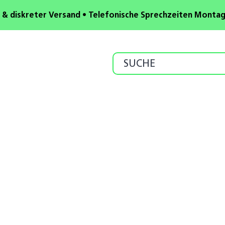
 & diskreter Versand • Telefonische Sprechzeiten Montag b
Search