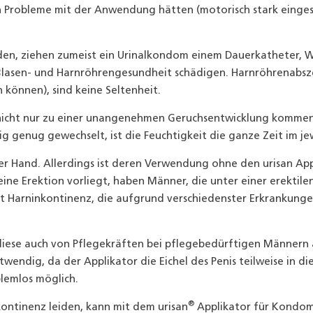
 Probleme mit der Anwendung hätten (motorisch stark einges
iden, ziehen zumeist ein Urinalkondom einem Dauerkatheter, W
 Blasen- und Harnröhrengesundheit schädigen. Harnröhrenabsze
können), sind keine Seltenheit.
 nicht nur zu einer unangenehmen Geruchsentwicklung komme
ig genug gewechselt, ist die Feuchtigkeit die ganze Zeit im j
der Hand. Allerdings ist deren Verwendung ohne den urisan App
ine Erektion vorliegt, haben Männer, die unter einer erektile
Harninkontinenz, die aufgrund verschiedenster Erkrankungen
iese auch von Pflegekräften bei pflegebedürftigen Männern 
notwendig, da der Applikator die Eichel des Penis teilweise in 
lemlos möglich.
®
ontinenz leiden, kann mit dem urisan
Applikator für Kondom-