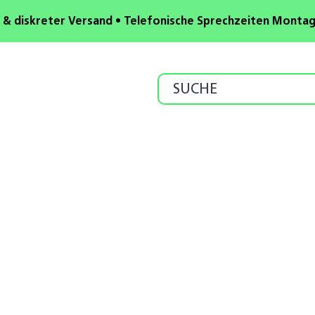
 & diskreter Versand • Telefonische Sprechzeiten Montag b
Search