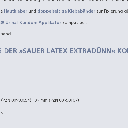
ne
Hautkleber
und
doppelseitige Klebebänder
zur Fixierung gü
n® Urinal-Kondom Applikator
kompatibel.
ßband.
G DER »SAUER LATEX EXTRADÜNN« K
0 (PZN 00590094) | 35 mm (PZN 00590102)
uk