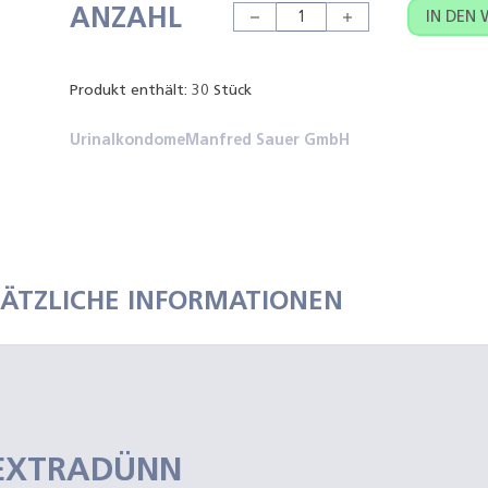
ANZAHL
SAUER Latex-Kondome Extradü
IN DEN
Produkt enthält: 30
Stück
Urinalkondome
Manfred Sauer GmbH
SÄTZLICHE INFORMATIONEN
 EXTRADÜNN