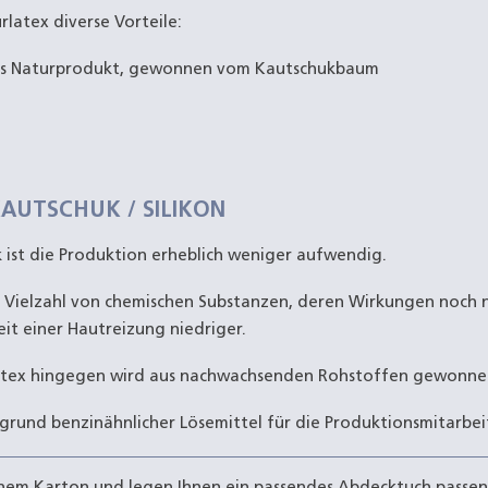
latex diverse Vorteile:
ndes Naturprodukt, gewonnen vom Kautschukbaum
.
AUTSCHUK / SILIKON
k ist die Produktion erheblich weniger aufwendig.
e Vielzahl von chemischen Substanzen, deren Wirkungen noch 
keit einer Hautreizung niedriger.
Latex hingegen wird aus nachwachsenden Rohstoffen gewonne
grund benzinähnlicher Lösemittel für die Produktionsmitarbei
 einem Karton und legen Ihnen ein passendes Abdecktuch pass