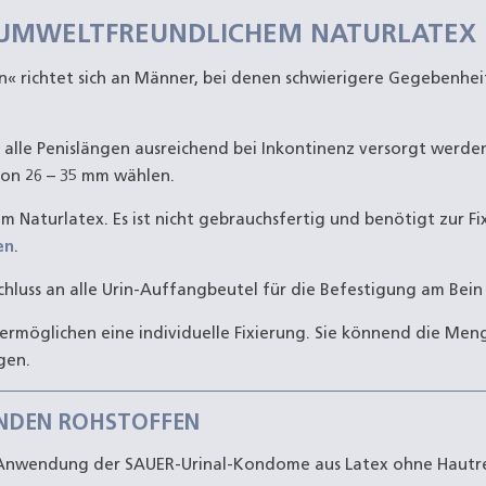
 UMWELTFREUNDLICHEM NATURLATEX
 richtet sich an Männer, bei denen schwierigere Gegebenhe
alle Penislängen ausreichend bei Inkontinenz versorgt werden
on 26 – 35 mm wählen.
m Naturlatex. Es ist nicht gebrauchsfertig und benötigt zur Fi
en
.
hluss an alle Urin-Auffangbeutel für die Befestigung am Bein
 ermöglichen eine individuelle Fixierung. Sie könnend die Me
gen.
NDEN ROHSTOFFEN
e Anwendung der SAUER-Urinal-Kondome aus Latex ohne Hautr