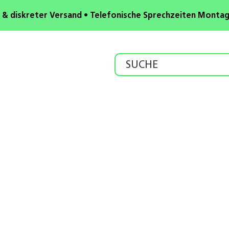
 & diskreter Versand • Telefonische Sprechzeiten Montag b
Search