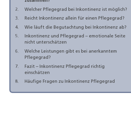
zusammen?
Welcher Pflegegrad bei Inkontinenz ist möglich?
Reicht Inkontinenz allein für einen Pflegegrad?
Wie läuft die Begutachtung bei Inkontinenz ab?
Inkontinenz und Pflegegrad – emotionale Seite
nicht unterschätzen
Welche Leistungen gibt es bei anerkanntem
Pflegegrad?
Fazit – Inkontinenz Pflegegrad richtig
einschätzen
Häufige Fragen zu Inkontinenz Pflegegrad