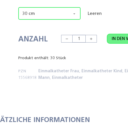
Leeren
ANZAHL
Teleflex Liquick X-treme Plus M
IN DEN
Produkt enthält: 30
Stück
PZN
Einmalkatheter Frau
,
Einmalkatheter Kind
,
E
15568918
Mann
,
Einmalkatheter
SÄTZLICHE INFORMATIONEN