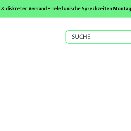
 & diskreter Versand • Telefonische Sprechzeiten Montag b
Search