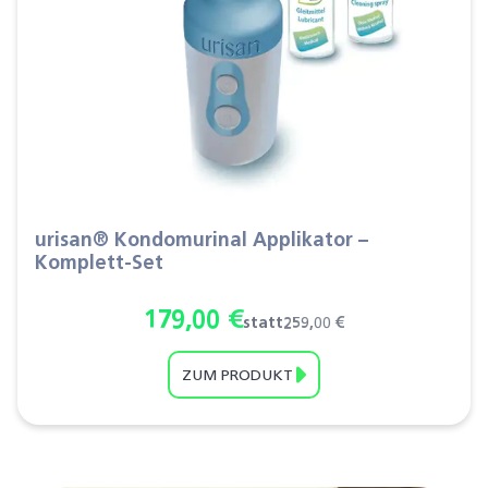
urisan® Kondomurinal Applikator –
Komplett-Set
179,00
€
Ursprünglicher Preis war: 2
Aktueller Preis ist: 179,00 €
259,00
€
ZUM PRODUKT