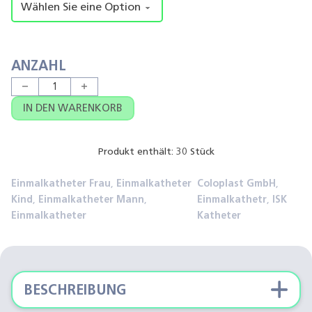
ANZAHL
Coloplast SpeediCath® Einmalkatheter für Männer, Frauen
IN DEN WARENKORB
Produkt enthält: 30
Stück
Einmalkatheter Frau
,
Einmalkatheter
Coloplast GmbH
,
Kind
,
Einmalkatheter Mann
,
Einmalkathetr
,
ISK
Einmalkatheter
Katheter
BESCHREIBUNG