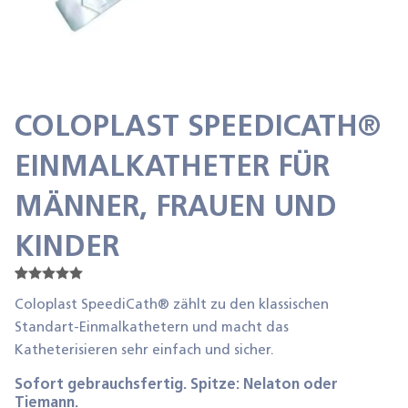
COLOPLAST SPEEDICATH®
EINMALKATHETER FÜR
MÄNNER, FRAUEN UND
KINDER
Bewertet
2
mit
5.00
Coloplast SpeediCath® zählt zu den klassischen
von 5,
Standart-Einmalkathetern und macht das
basierend
auf
Katheterisieren sehr einfach und sicher.
Kundenbe
wertungen
Sofort gebrauchsfertig. Spitze: Nelaton oder
Tiemann.